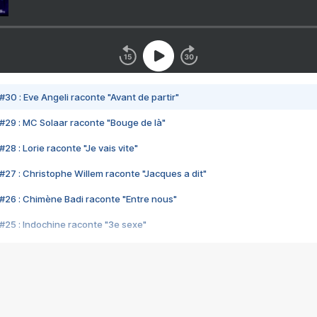
#30 : Eve Angeli raconte "Avant de partir"
#29 : MC Solaar raconte "Bouge de là"
28 : Lorie raconte "Je vais vite"
#27 : Christophe Willem raconte "Jacques a dit"
#26 : Chimène Badi raconte "Entre nous"
#25 : Indochine raconte "3e sexe"
#24 : Zaho raconte "C'est chelou"
#23 : Patrick Bruel raconte "Au café des délices"
#22 : Kyo raconte "Le chemin"